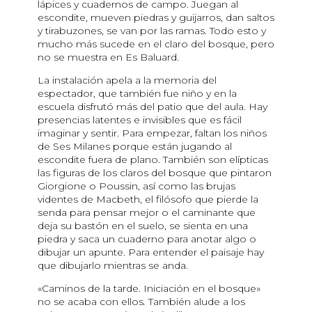
lápices y cuadernos de campo. Juegan al
escondite, mueven piedras y guijarros, dan saltos
y tirabuzones, se van por las ramas. Todo esto y
mucho más sucede en el claro del bosque, pero
no se muestra en Es Baluard.
La instalación apela a la memoria del
espectador, que también fue niño y en la
escuela disfrutó más del patio que del aula. Hay
presencias latentes e invisibles que es fácil
imaginar y sentir. Para empezar, faltan los niños
de Ses Milanes porque están jugando al
escondite fuera de plano. También son elípticas
las figuras de los claros del bosque que pintaron
Giorgione o Poussin, así como las brujas
videntes de Macbeth, el filósofo que pierde la
senda para pensar mejor o el caminante que
deja su bastón en el suelo, se sienta en una
piedra y saca un cuaderno para anotar algo o
dibujar un apunte. Para entender el paisaje hay
que dibujarlo mientras se anda.
«Caminos de la tarde. Iniciación en el bosque»
no se acaba con ellos
.
También alude a los