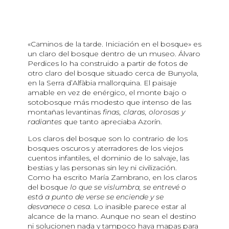
«Caminos de la tarde. Iniciación en el bosque» es
un claro del bosque dentro de un museo. Álvaro
Perdices lo ha construido a partir de fotos de
otro claro del bosque situado cerca de Bunyola,
en la Serra d’Alfàbia mallorquina. El paisaje
amable en vez de enérgico, el monte bajo o
sotobosque más modesto que intenso de las
montañas levantinas
finas, claras, olorosas y
radiantes
que tanto apreciaba Azorín.
Los claros del bosque son lo contrario de los
bosques oscuros y aterradores de los viejos
cuentos infantiles, el dominio de lo salvaje, las
bestias y las personas sin ley ni civilización.
Como ha escrito María Zambrano, en los claros
del bosque
lo que se vislumbra, se entrevé o
está a punto de verse se enciende y se
desvanece o cesa
. Lo inasible parece estar al
alcance de la mano. Aunque no sean el destino
ni solucionen nada y tampoco haya mapas para